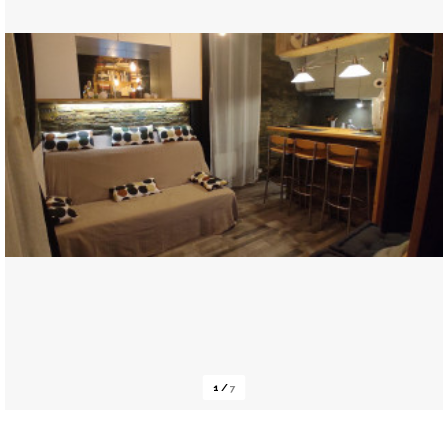
1
/
7