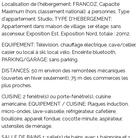
Localisation de l'hébergement:
FRANCOZ,
Capacité
Maximum (hors classement national):
4 personnes,
Type
d'appartement:
Studio,
TYPE D'HEBERGEMENT:
Appartement dans maison de village, 1er étage, sans
ascenseur, Exposition Est, Exposition Nord, totale : 20m2.
EQUIPEMENT:
Télévision, chauffage électrique, cave/cellier,
casier ou local à ski, local vélo, Enceinte bluetooth,
PARKING/GARAGE:
sans parking.
DISTANCES:
50 m environ des remontées mécaniques
(ouvertes en hiver seulement), 75 m des commerces les
plus proches.
CUISINE:
2 fenêtre(s) ou porte-fenêtre(s), cuisine
américaine,
EQUIPEMENT / CUISINE:
Plaques induction,
micro-ondes, lave-vaisselle, réfrigérateur, cafetière,
bouilloire, appareil fondue, cocotte minute, aspirateur,
ustensiles de ménage.
SALLE DE BAINS 1:
salle(s) de bains avec 1 baignoire et 1