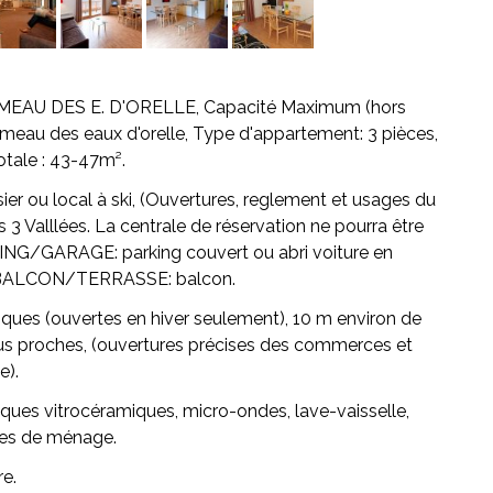
EAU DES E. D'ORELLE,
Capacité Maximum (hors
Di
meau des eaux d'orelle,
Type d'appartement:
3 pièces,
tale : 43-47m².
asier ou local à ski, (Ouvertures, reglement et usages du
 3 Valllées. La centrale de réservation ne pourra être
ING/GARAGE:
parking couvert ou abri voiture en
BALCON/TERRASSE:
balcon.
es (ouvertes en hiver seulement), 10 m environ de
lus proches, (ouvertures précises des commerces et
e).
ques vitrocéramiques, micro-ondes, lave-vaisselle,
siles de ménage.
re.