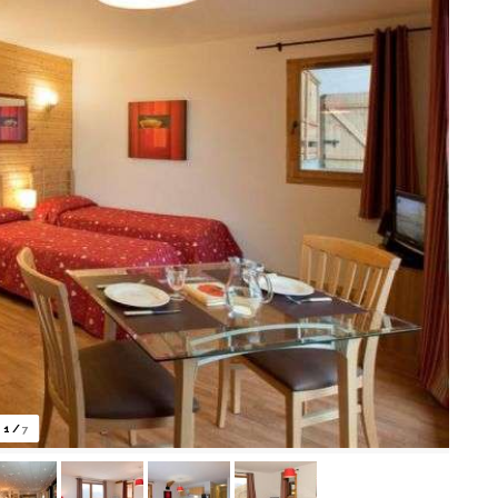
1
/
7