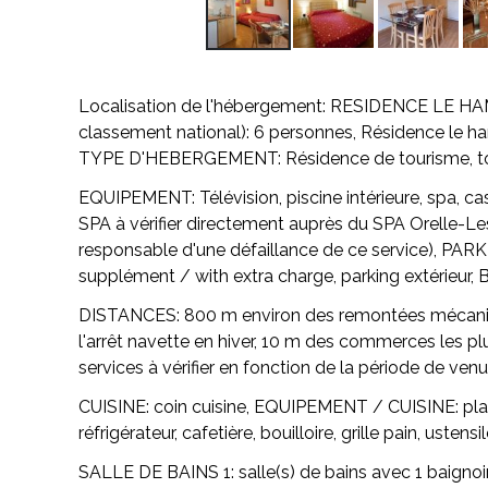
Localisation de l'hébergement:
RESIDENCE LE HAM
classement national):
6 personnes, Résidence le ha
TYPE D'HEBERGEMENT:
Résidence de tourisme, to
EQUIPEMENT:
Télévision, piscine intérieure, spa, c
SPA à vérifier directement auprès du SPA Orelle-Les
responsable d'une défaillance de ce service),
PARK
supplément / with extra charge, parking extérieur,
DISTANCES:
800 m environ des remontées mécaniqu
l'arrêt navette en hiver, 10 m des commerces les p
services à vérifier en fonction de la période de venu
CUISINE:
coin cuisine,
EQUIPEMENT / CUISINE:
pla
réfrigérateur, cafetière, bouilloire, grille pain, usten
SALLE DE BAINS 1:
salle(s) de bains avec 1 baignoi