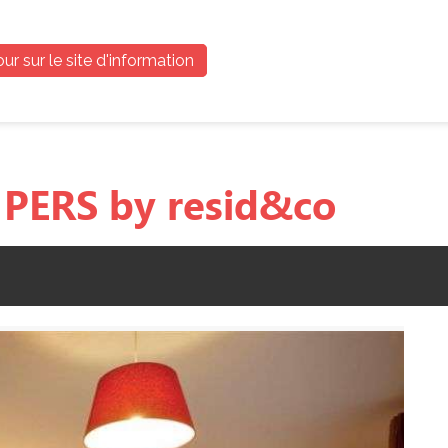
ur sur le site d'information
PERS by resid&co