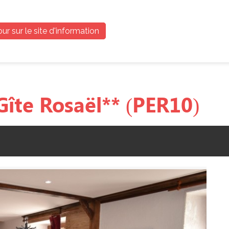
ur sur le site d'information
 Gîte Rosaël** (PER10)