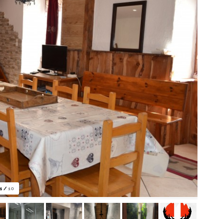
1
/
10