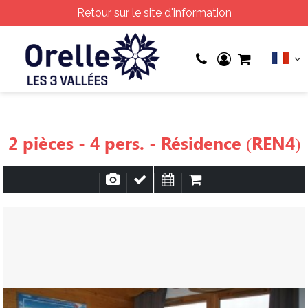
Retour sur le site d'information
2 pièces - 4 pers. - Résidence (REN4)