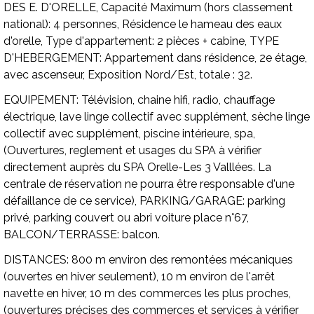
DES E. D'ORELLE,
Capacité Maximum (hors classement
national):
4 personnes, Résidence le hameau des eaux
d'orelle,
Type d'appartement:
2 pièces + cabine,
TYPE
D'HEBERGEMENT:
Appartement dans résidence, 2e étage,
avec ascenseur, Exposition Nord/Est, totale : 32.
EQUIPEMENT:
Télévision, chaine hifi, radio, chauffage
électrique, lave linge collectif avec supplément, sèche linge
collectif avec supplément, piscine intérieure, spa,
(Ouvertures, reglement et usages du SPA à vérifier
directement auprès du SPA Orelle-Les 3 Valllées. La
centrale de réservation ne pourra être responsable d'une
défaillance de ce service),
PARKING/GARAGE:
parking
privé, parking couvert ou abri voiture place n°67,
BALCON/TERRASSE:
balcon.
DISTANCES:
800 m environ des remontées mécaniques
(ouvertes en hiver seulement), 10 m environ de l'arrêt
navette en hiver, 10 m des commerces les plus proches,
(ouvertures précises des commerces et services à vérifier